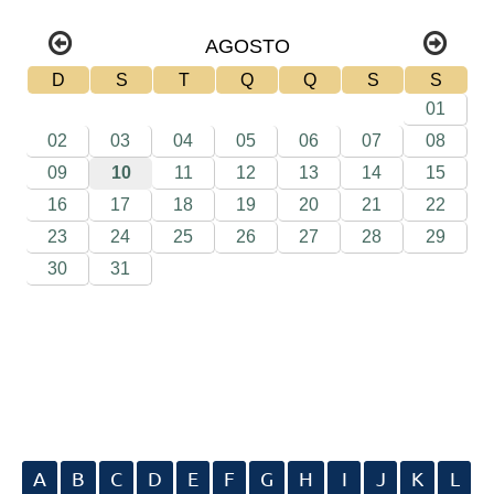
A
B
C
D
E
F
G
H
I
J
K
L