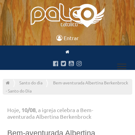
Entrar
Santo do dia
Bem-aventurada Albertina Berkenbrock
- Santo do Dia
Hoje,
10/08
, a igreja celebra a Bem-
aventurada Albertina Berkenbrock
Bem-aventurada Albertina