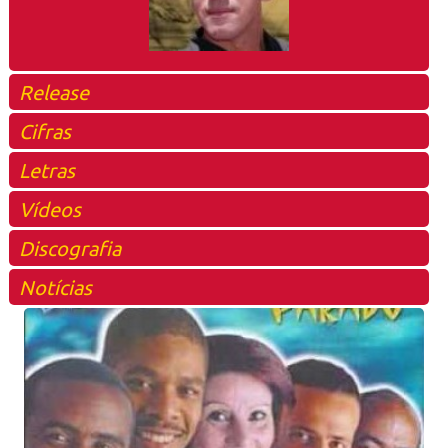
Release
Cifras
Letras
Vídeos
Discografia
Notícias