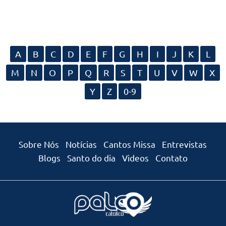
A
B
C
D
E
F
G
H
I
J
K
L
M
N
O
P
Q
R
S
T
U
V
W
X
Y
Z
0-9
Sobre Nós
Notícias
Cantos Missa
Entrevistas
Blogs
Santo do dia
Videos
Contato