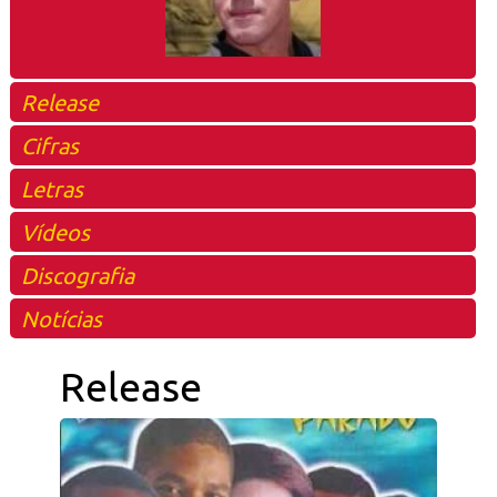
Release
Cifras
Letras
Vídeos
Discografia
Notícias
Release