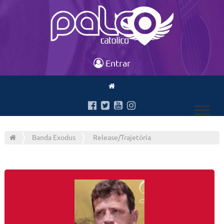
Entrar
Banda Exodus
Release/Trajetória