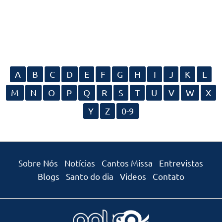
A
B
C
D
E
F
G
H
I
J
K
L
M
N
O
P
Q
R
S
T
U
V
W
X
Y
Z
0-9
Sobre Nós
Notícias
Cantos Missa
Entrevistas
Blogs
Santo do dia
Videos
Contato