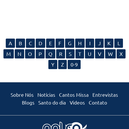
A
B
C
D
E
F
G
H
I
J
K
L
M
N
O
P
Q
R
S
T
U
V
W
X
Y
Z
0-9
Sobre Nós
Notícias
Cantos Missa
Entrevistas
Blogs
Santo do dia
Videos
Contato