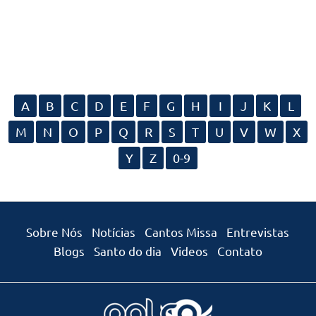
A
B
C
D
E
F
G
H
I
J
K
L
M
N
O
P
Q
R
S
T
U
V
W
X
Y
Z
0-9
Sobre Nós
Notícias
Cantos Missa
Entrevistas
Blogs
Santo do dia
Videos
Contato