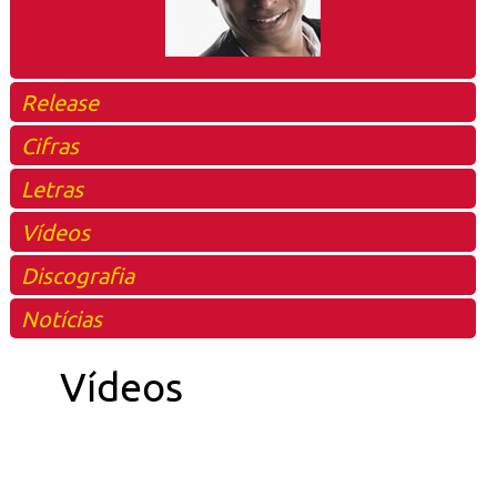
Release
Cifras
Letras
Vídeos
Discografia
Notícias
Vídeos