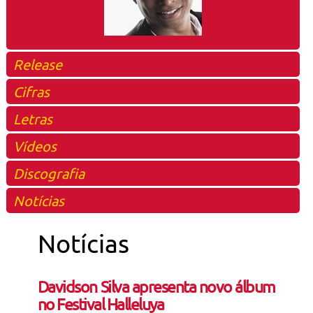
Release
Cifras
Letras
Vídeos
Discografia
Notícias
Notícias
Davidson Silva apresenta novo álbum
no Festival Halleluya