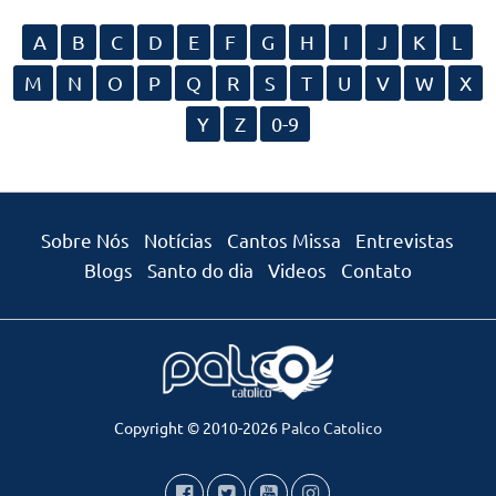
A
B
C
D
E
F
G
H
I
J
K
L
M
N
O
P
Q
R
S
T
U
V
W
X
Y
Z
0-9
Sobre Nós
Notícias
Cantos Missa
Entrevistas
Blogs
Santo do dia
Videos
Contato
Copyright © 2010-2026
Palco Catolico