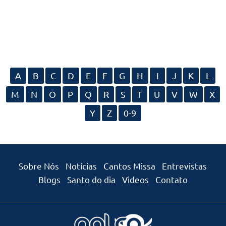
A
B
C
D
E
F
G
H
I
J
K
L
M
N
O
P
Q
R
S
T
U
V
W
X
Y
Z
0-9
Sobre Nós
Notícias
Cantos Missa
Entrevistas
Blogs
Santo do dia
Videos
Contato