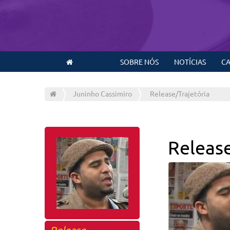
SOBRE NÓS
NOTÍCIAS
CA
Juninho Cassimiro
Release/Trajetória
Releas
Release