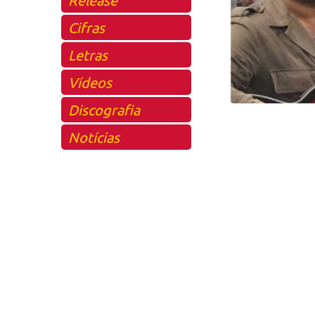
Cifras
Letras
Vídeos
Discografia
Notícias