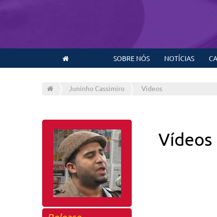
SOBRE NÓS
NOTÍCIAS
CA
Juninho Cassimiro
Videos
Vídeos
Release