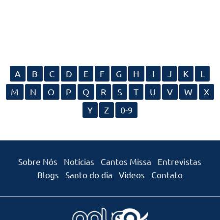
A
B
C
D
E
F
G
H
I
J
K
L
M
N
O
P
Q
R
S
T
U
V
W
X
Y
Z
0-9
Sobre Nós
Notícias
Cantos Missa
Entrevistas
Blogs
Santo do dia
Videos
Contato