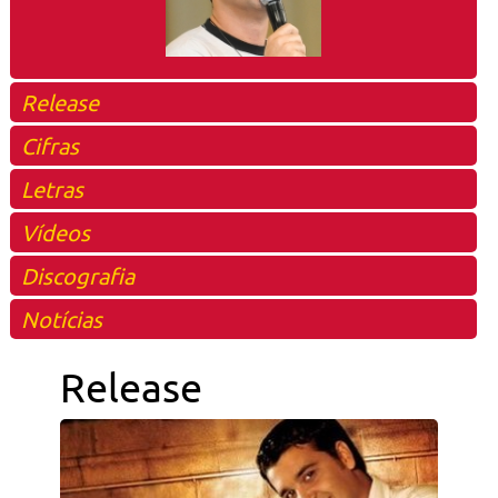
Release
Cifras
Letras
Vídeos
Discografia
Notícias
Release