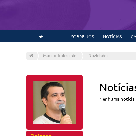
SOBRE NÓS
NOTÍCIAS
CA
Marcio Todeschini
Novidades
Notícia
Nenhuma notícia 
Release