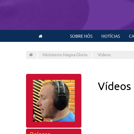
SOBRE NÓS
NOTÍCIAS
CA
Ministerio Magna Gloria
Videos
Vídeos
Release