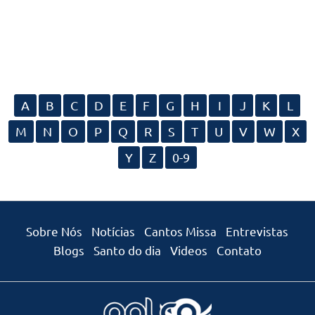
A
B
C
D
E
F
G
H
I
J
K
L
M
N
O
P
Q
R
S
T
U
V
W
X
Y
Z
0-9
Sobre Nós
Notícias
Cantos Missa
Entrevistas
Blogs
Santo do dia
Videos
Contato