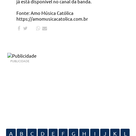
já está disponível no canal da banda.
Fonte: Amo Música Católica
https://amomusicacatolica.com.br
PUBLICIDADE
A
B
C
D
E
F
G
H
I
J
K
L