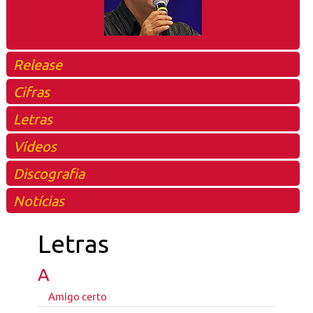
Release
Cifras
Letras
Vídeos
Discografia
Notícias
Letras
A
Amigo certo