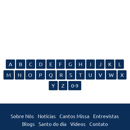
A
B
C
D
E
F
G
H
I
J
K
L
M
N
O
P
Q
R
S
T
U
V
W
X
Y
Z
0-9
Sobre Nós
Notícias
Cantos Missa
Entrevistas
Blogs
Santo do dia
Videos
Contato