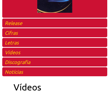
Release
Cifras
Letras
Vídeos
Discografia
Notícias
Vídeos