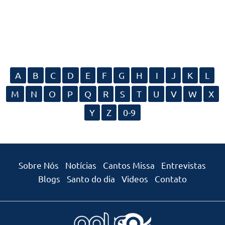
A
B
C
D
E
F
G
H
I
J
K
L
M
N
O
P
Q
R
S
T
U
V
W
X
Y
Z
0-9
Sobre Nós
Notícias
Cantos Missa
Entrevistas
Blogs
Santo do dia
Videos
Contato