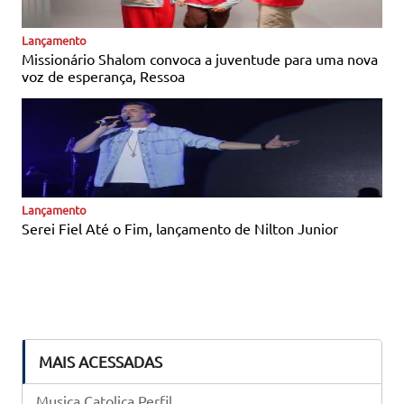
Notícias Católicas
Lançamento
Missionário Shalom convoca a juventude para uma nova
voz de esperança, Ressoa
Notícias Católicas
Lançamento
Serei Fiel Até o Fim, lançamento de Nilton Junior
MAIS ACESSADAS
Musica Catolica Perfil