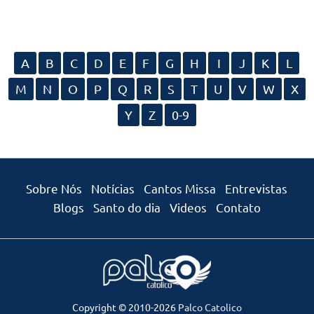
A
B
C
D
E
F
G
H
I
J
K
L
M
N
O
P
Q
R
S
T
U
V
W
X
Y
Z
0-9
Sobre Nós
Notícias
Cantos Missa
Entrevistas
Blogs
Santo do dia
Videos
Contato
Copyright © 2010-2026
Palco Catolico