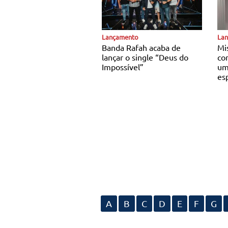
Notícias Católicas
Notí
Lançamento
La
Banda Rafah acaba de
Mi
lançar o single “Deus do
co
Impossível”
um
es
A
B
C
D
E
F
G