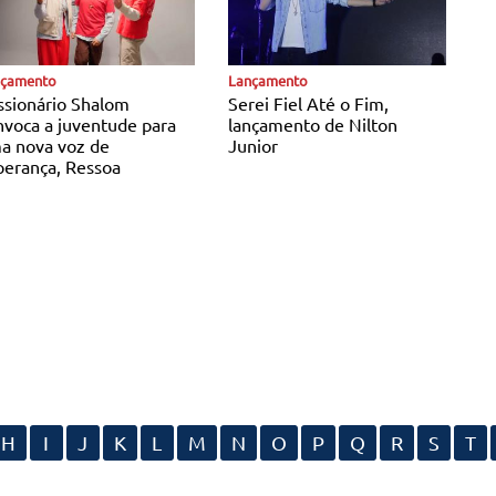
cias Católicas
Notícias Católicas
nçamento
Lançamento
ssionário Shalom
Serei Fiel Até o Fim,
nvoca a juventude para
lançamento de Nilton
a nova voz de
Junior
perança, Ressoa
H
I
J
K
L
M
N
O
P
Q
R
S
T