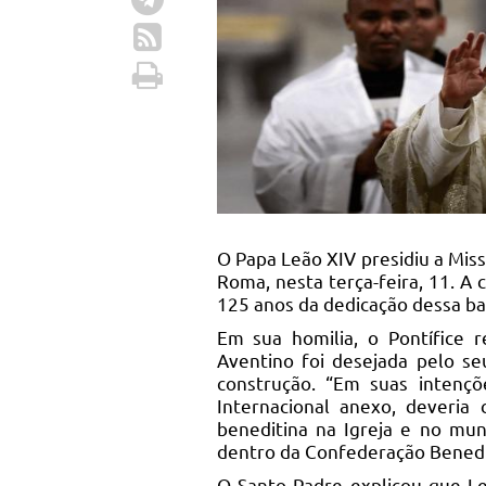
O Papa Leão XIV presidiu a Mis
Roma, nesta terça-feira, 11. A 
125 anos da dedicação dessa bas
Em sua homilia, o Pontífice 
Aventino foi desejada pelo se
construção. “Em suas intençõ
Internacional anexo, deveria 
beneditina na Igreja e no mu
dentro da Confederação Benedi
O Santo Padre explicou que Le