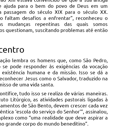
e ajuda para o bem do povo de Deus em um
a passagem do século XIX para o século XX.
faltam desafios a enfrentar”, reconheceu o
as mudanças repentinas das quais somos
s questionam, suscitando problemas até então
 centro
ração lembra os homens que, como São Pedro,
ó se pode responder às exigências da vocação
 existência humana e da missão. Isso se dá a
 reconhecer Jesus como o Salvador, traduzido na
isso de uma vida santa.
ntífice, tudo isso se realiza de várias maneiras.
uto Litúrgico, as atividades pastorais ligadas à
inamentos de São Bento, devem crescer cada vez
tica ‘escola do serviço do Senhor’”, assinalou,
plexo como “uma realidade que deve aspirar a
 no grande corpo do mundo beneditino”.