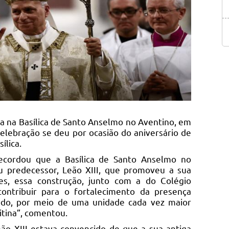
sa na Basílica de Santo Anselmo no Aventino, em
celebração se deu por ocasião do aniversário de
ílica.
recordou que a Basílica de Santo Anselmo no
u predecessor, Leão XIII, que promoveu a sua
es, essa construção, junto com a do Colégio
contribuir para o fortalecimento da presença
ndo, por meio de uma unidade cada vez maior
tina”, comentou.
ão XIII estava convencido de que a sua antiga