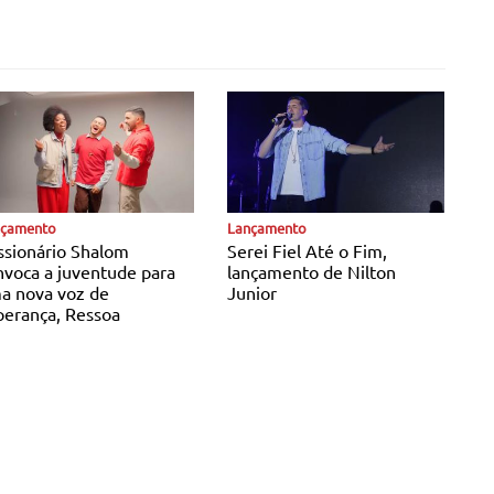
cias Católicas
Notícias Católicas
nçamento
Lançamento
ssionário Shalom
Serei Fiel Até o Fim,
nvoca a juventude para
lançamento de Nilton
a nova voz de
Junior
perança, Ressoa