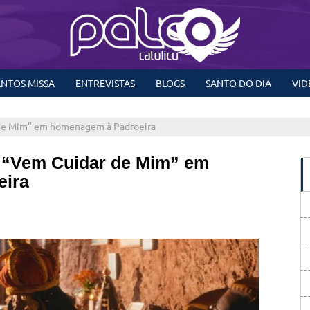
NTOS MISSA
ENTREVISTAS
BLOGS
SANTO DO DIA
VID
 de Mim” em homenagem à Padroeira
 “Vem Cuidar de Mim” em
eira