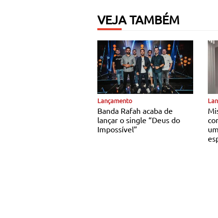
VEJA TAMBÉM
Notícias Católicas
Notí
Lançamento
La
Banda Rafah acaba de
Mi
lançar o single “Deus do
co
Impossível”
um
es