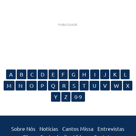
PUBLICIDADE
A
B
C
D
E
F
G
H
I
J
K
L
M
N
O
P
Q
R
S
T
U
V
W
X
Y
Z
0-9
Sobre Nós
Notícias
Cantos Missa
Entrevistas