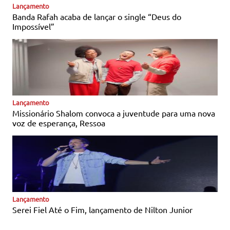
Notícias Católicas
Lançamento
Banda Rafah acaba de lançar o single “Deus do
Impossível”
Notícias Católicas
Lançamento
Missionário Shalom convoca a juventude para uma nova
voz de esperança, Ressoa
Notícias Católicas
Lançamento
Serei Fiel Até o Fim, lançamento de Nilton Junior