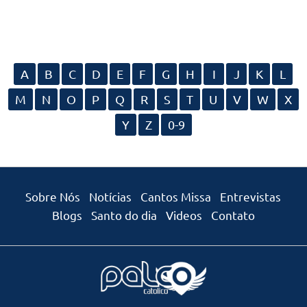
A
B
C
D
E
F
G
H
I
J
K
L
M
N
O
P
Q
R
S
T
U
V
W
X
Y
Z
0-9
Sobre Nós
Notícias
Cantos Missa
Entrevistas
Blogs
Santo do dia
Videos
Contato