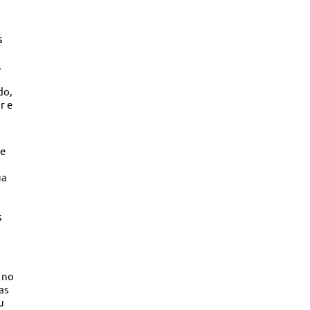
s
,
do,
r e
ue
ua
s
a
 no
as
u