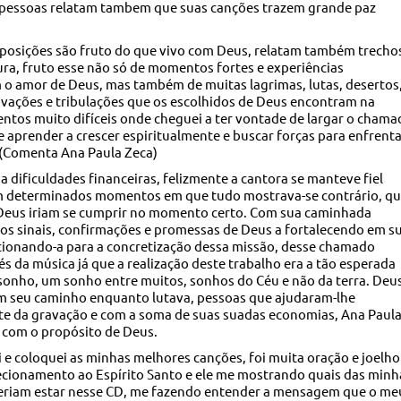
 pessoas relatam tambem que suas canções trazem grande paz
mposições são fruto do que vivo com Deus, relatam também trecho
ura, fruto esse não só de momentos fortes e experiências
 o amor de Deus, mas também de muitas lagrimas, lutas, desertos
vações e tribulações que os escolhidos de Deus encontram na
tos muito difíceis onde cheguei a ter vontade de largar o chama
aprender a crescer espiritualmente e buscar forças para enfrenta
 (Comenta Ana Paula Zeca)
dificuldades financeiras, felizmente a cantora se manteve fiel
 determinados momentos em que tudo mostrava-se contrário, q
Deus iriam se cumprir no momento certo. Com sua caminhada
os sinais, confirmações e promessas de Deus a fortalecendo em s
cionando-a para a concretização dessa missão, desse chamado
és da música já que a realização deste trabalho era a tão esperada
sonho, um sonho entre muitos, sonhos do Céu e não da terra. Deu
m seu caminho enquanto lutava, pessoas que ajudaram-lhe
te da gravação e com a soma de suas suadas economias, Ana Paul
 com o propósito de Deus.
 e coloquei as minhas melhores canções, foi muita oração e joelho
ecionamento ao Espírito Santo e ele me mostrando quais das minh
riam estar nesse CD, me fazendo entender a mensagem que o me