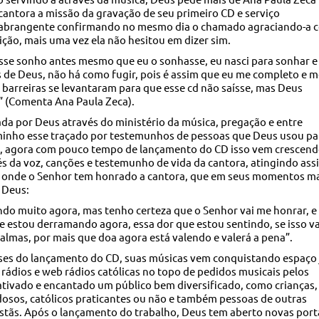
 cantora a missão da gravação de seu primeiro CD e serviço
 abrangente confirmando no mesmo dia o chamado agraciando-a 
ão, mais uma vez ela não hesitou em dizer sim.
sse sonho antes mesmo que eu o sonhasse, eu nasci para sonhar e
s de Deus, não há como fugir, pois é assim que eu me completo e 
as barreiras se levantaram para que esse cd não saísse, mas Deus
” (Comenta Ana Paula Zeca).
a por Deus através do ministério da música, pregação e entre
aminho esse traçado por testemunhos de pessoas que Deus usou pa
ça, agora com pouco tempo de lançamento do CD isso vem crescen
és da voz, canções e testemunho de vida da cantora, atingindo ass
, onde o Senhor tem honrado a cantora, que em seus momentos m
a Deus:
do muito agora, mas tenho certeza que o Senhor vai me honrar, e
e estou derramando agora, essa dor que estou sentindo, se isso va
 almas, por mais que doa agora está valendo e valerá a pena”.
es do lançamento do CD, suas músicas vem conquistando espaço 
 rádios e web rádios católicas no topo de pedidos musicais pelos
ativado e encantado um público bem diversificado, como crianças,
idosos, católicos praticantes ou não e também pessoas de outras
stãs. Após o lançamento do trabalho, Deus tem aberto novas port