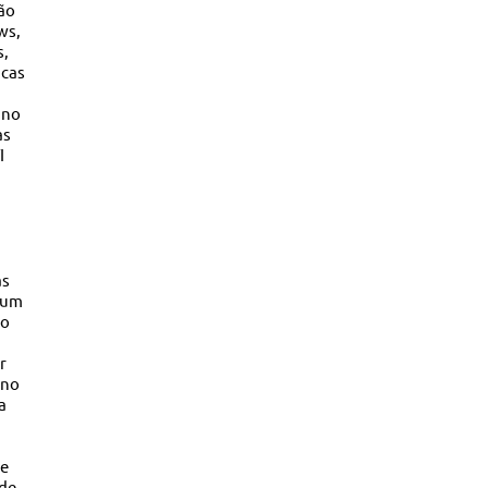
ão
ws,
s,
icas
 no
as
I
as
 um
 o
r
 no
a
ue
ade