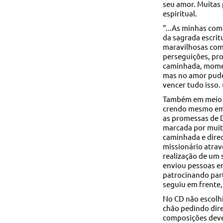
seu amor. Muitas
espiritual.
“...As minhas co
da sagrada escrit
maravilhosas com
perseguições, pro
caminhada, momen
mas no amor pude 
vencer tudo isso.
Também em meio a 
crendo mesmo em
as promessas de 
marcada por muit
caminhada e dire
missionário atrav
realização de um 
enviou pessoas e
patrocinando par
seguiu em frente,
No CD não escolhi
chão pedindo dir
composições deve