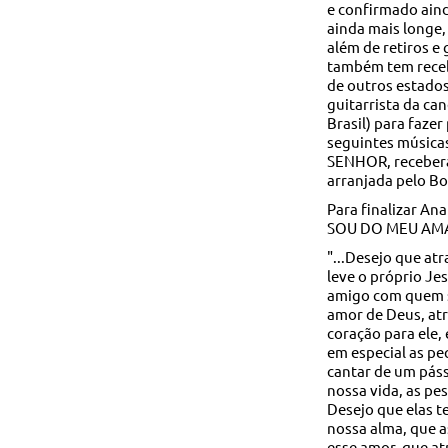
e confirmado ain
ainda mais longe,
além de retiros e
também tem recebi
de outros estados
guitarrista da ca
Brasil) para faze
seguintes músic
SENHOR, receber
arranjada pelo Bo
Para finalizar An
SOU DO MEU AM
"...Desejo que at
leve o próprio Je
amigo com quem s
amor de Deus, at
coração para ele,
em especial as pe
cantar de um páss
nossa vida, as pe
Desejo que elas 
nossa alma, que 
esse amor, que at