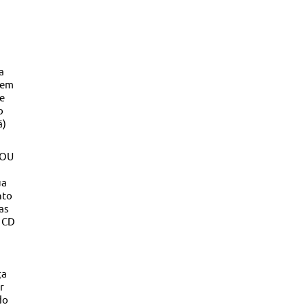
a
 em
e
o
ã)
SOU
ua
nto
as
e CD
ça
r
do