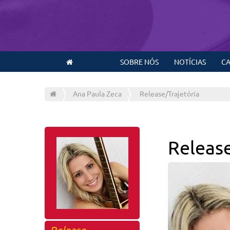
SOBRE NÓS
NOTÍCIAS
CA
Ana Paula Zeca
Release/Trajetória
Releas
Release