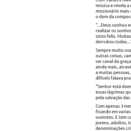
música e revela a
missionário mais
o dom da composiç
“...Deus sonhou e
realizar os sonho
sinto feliz. Muit
derrubou todas...
Sempre muito usad
outras coisas, c
ser canal da gra
ainda mais, atrav
a muitas pessoas
difíceis falava pr
“Senhor está doen
essas lágrimas qu
pela salvação das
Com apenas 3 mes
ficando em varias
ouvintes. E tem c
jovens, adultos, 
denominações cri