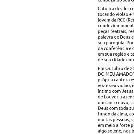
Católica desde o 
tocando violão e 
jovem da RCC (Ren
conduzir momentos
peças teatrais, r
palavra de Deus 
sua paróquia. Por
da conferência e
em sua região e 
de sua cidade ent
Em Outubro de 201
DO MEU AMADO", o
própria cantora e
voz e seu violão,
íntimo com Jesus,
de Louvor trazend
um canto novo, c
Deus com toda sua
fundo da alma, c
muitas pessoas, s
em meio a forte p
algo solene, nos 