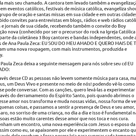
da mais seu chamado. A cantora tem levado também a evangelizaç
 em eventos católicos, festivais de música católica, evangeliza sho
 grupo de oração e santas missas em sua cidade e em outras cidade
do convites para entrevistas em blogs, rádios e web rádios catól
 e jornais de sua cidade, recebendo também o convite do Boy
nção nova (conhecido por ser o precursor do rock na Igreja Católica
r parte da coletânea 3 Boy cantores e bandas independentes, onde 
as de Ana Paula Zeca: EU SOU DO MEU AMADO E QUERO MAIS DE T
am uma nova roupagem, com mais instrumentos, produzida e
y.
a Paula Zeca deixa a seguinte mensagem para nós sobre seu cd EU
ADO:
ravés desse CD as pessoas não levem somente música para casa, m
sus, um Deus Vivo e presente no meio de nós! podendo vê-lo como
e pode conversar. Com as canções, quero levá-las a experimentar
ravés do derramamento do Espírito Santo, pois quando abrimos o
 esse amor nos transforma e muda nossas vidas, nossa forma de ve
quenas coisas, e passamos a sentir a presença de Deus e seu amor,
aro, no sorriso de uma criança, no dia a dia e isso é fundamental n
ssoas estão muito carentes desse amor que nos toca e nos cura.
tenham um encontro, uma nova experiência com Jesus o esposo da
assim como eu, se apaixonem por ele e experimentem o encanto q
ravés dele recebam a força necessária para superar cada tempest