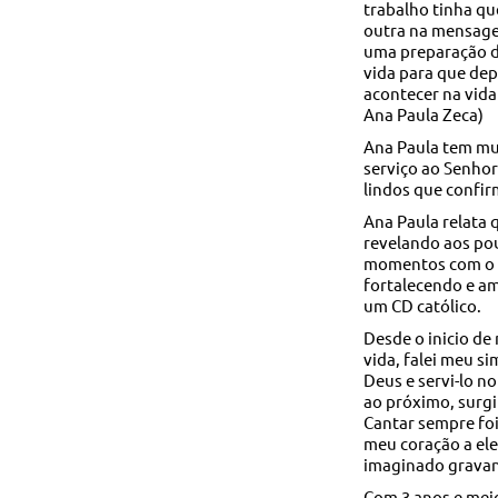
trabalho tinha qu
outra na mensagem
uma preparação d
vida para que dep
acontecer na vida
Ana Paula Zeca)
Ana Paula tem mui
serviço ao Senho
lindos que confir
Ana Paula relata
revelando aos po
momentos com o S
fortalecendo e a
um CD católico.
Desde o inicio d
vida, falei meu si
Deus e servi-lo no
ao próximo, surgi
Cantar sempre foi
meu coração a ele
imaginado gravan
Com 3 anos e meio