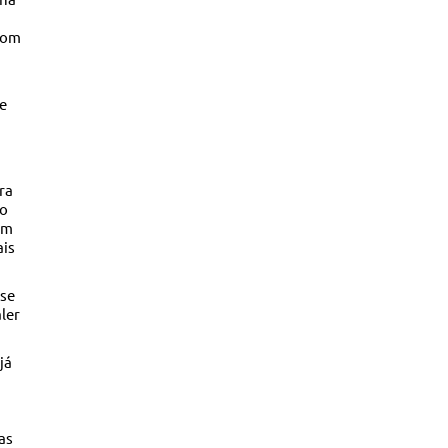
com
me
ra
do
im
ais
 se
ler
já
as