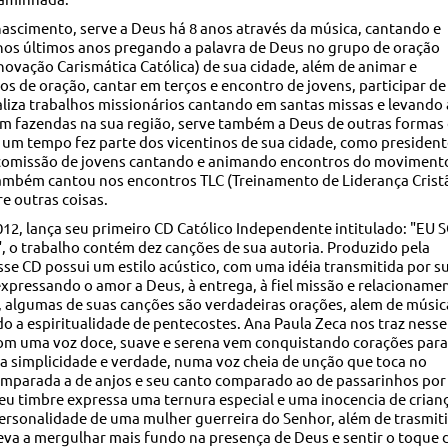
nascimento, serve a Deus há 8 anos através da música, cantando e
nos últimos anos pregando a palavra de Deus no grupo de oração
ovação Carismática Católica) de sua cidade, além de animar e
 de oração, cantar em terços e encontro de jovens, participar de
ealiza trabalhos missionários cantando em santas missas e levando 
em fazendas na sua região, serve também a Deus de outras formas
 um tempo fez parte dos vicentinos de sua cidade, como president
 comissão de jovens cantando e animando encontros do moviment
também cantou nos encontros TLC (Treinamento de Liderança Crist
re outras coisas.
2, lança seu primeiro CD Católico Independente intitulado: "EU 
 trabalho contém dez canções de sua autoria. Produzido pela
sse CD possui um estilo acústico, com uma idéia transmitida por s
 expressando o amor a Deus, à entrega, à fiel missão e relacioname
 algumas de suas canções são verdadeiras orações, alem de músic
o a espiritualidade de pentecostes. Ana Paula Zeca nos traz ness
om uma voz doce, suave e serena vem conquistando corações para
 simplicidade e verdade, numa voz cheia de unção que toca no
omparada a de anjos e seu canto comparado ao de passarinhos por
eu timbre expressa uma ternura especial e uma inocencia de crian
ersonalidade de uma mulher guerreira do Senhor, além de trasmiti
leva a mergulhar mais fundo na presença de Deus e sentir o toque 