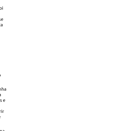
oi
se
ta
o
inha
a
s e
rir
e
 na