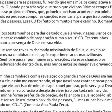
e passar para as pessoas, fui vendo que uma música completava a
. Olhando para trás vejo que tudo que vivi nos últimos tempos f
esse projeto de Deus, que, primeiro precisou acontecer em minha
ois eu pudesse compor as canções e ser canal para que isso pudes
 das pessoas. Esse CD foi feito com muito amor e carinho. (Comen
tos testemunhos para dar de tudo que ela viveu nesses 8 anos de
r e nesse caminho de preparação rumo a seu 1° CD. Testemunhos
mam a presença de Deus em sua vida.
 que sempre teve um chamado missionário de Deus, que veio se
ucos na caminhada dela, após experimentar os maravilhosos
enhor e passar por inúmeras provações, viu esse chamado se
madurecendo dentro de si, mas nunca antes se imaginava gravand
e minha caminhada com a revelação do grande amor de Deus em m
m a ele, assim me encontrando, vi que nasci para cantar e tocar par
 que ele precisar de mim, me apaixonei por isso, pelo serviço a Deu
ndo em meu coração o desejo de viver isso por toda minha vida.
 minha forma preferida de oração, de falar com Deus, adorá-lo, ab
 e ser seu instrumento na vida das pessoas, "...mas nunca havia m
do um CD...". (Comenta Ana Paula Zeca).
 servindo a através da música, Deus pede mais de Ana Paula Zeca