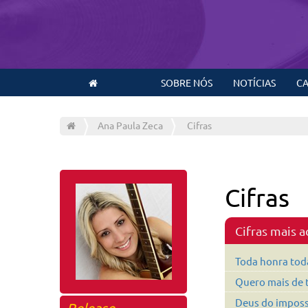
SOBRE NÓS
NOTÍCIAS
CA
Ana Paula Zeca
Cifras
Cifras
Cifras mais 
Toda honra toda
Quero mais de 
Deus do imposs
Release