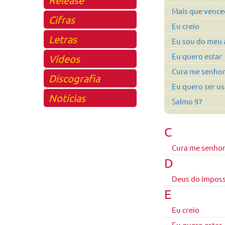
Mais que vence
Cifras
Eu creio
Letras
Eu sou do meu
Eu quero estar
Vídeos
Cura me senho
Discografia
Eu quero ser us
Notícias
Salmo 97
C
Cura me senho
D
Deus do imposs
E
Eu creio
Eu quero estar