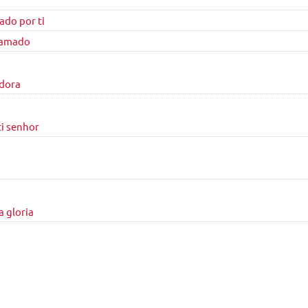
ado por ti
 amado
dora
ti senhor
 gloria