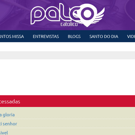
NTOS MISSA
ENTREVISTAS
BLOGS
SANTO DO DIA
VID
acessadas
 gloria
ti senhor
ivel