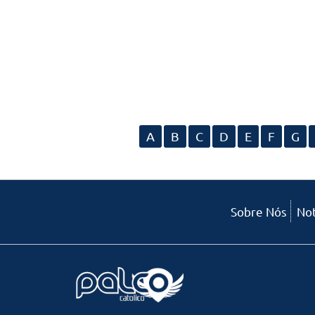
A
B
C
D
E
F
G
Sobre Nós
Not