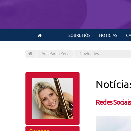
SOBRE NÓS
NOTÍCIAS
CA
Ana Paula Zeca
Novidades
Notícia
Redes Sociais
Release