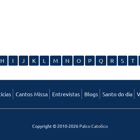
H
I
J
K
L
M
N
O
P
Q
R
S
T
ícias
Cantos Missa
Entrevistas
Blogs
Santo do dia
V
Copyright © 2010-2026
Palco Catolico