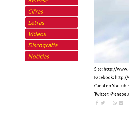
Cifras
Letras
Vídeos
Discografia
Notícias
Site: http://www
Facebook: http:
Canal no Youtube
Twitter: @anapau