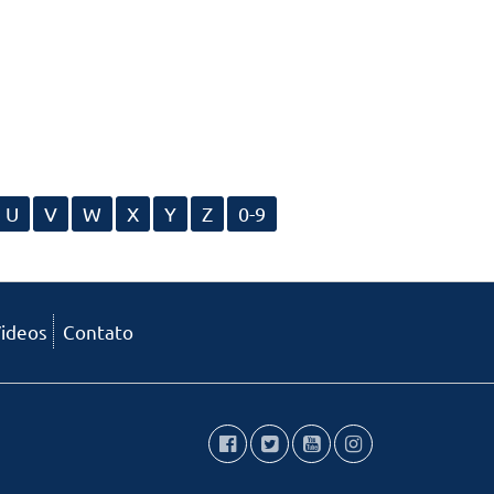
U
V
W
X
Y
Z
0-9
ideos
Contato