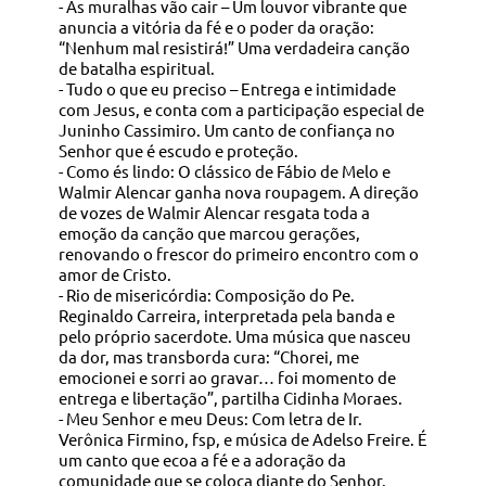
- As muralhas vão cair – Um louvor vibrante que
anuncia a vitória da fé e o poder da oração:
“Nenhum mal resistirá!” Uma verdadeira canção
de batalha espiritual.
- Tudo o que eu preciso – Entrega e intimidade
com Jesus, e conta com a participação especial de
Juninho Cassimiro. Um canto de confiança no
Senhor que é escudo e proteção.
- Como és lindo: O clássico de Fábio de Melo e
Walmir Alencar ganha nova roupagem. A direção
de vozes de Walmir Alencar resgata toda a
emoção da canção que marcou gerações,
renovando o frescor do primeiro encontro com o
amor de Cristo.
- Rio de misericórdia: Composição do Pe.
Reginaldo Carreira, interpretada pela banda e
pelo próprio sacerdote. Uma música que nasceu
da dor, mas transborda cura: “Chorei, me
emocionei e sorri ao gravar… foi momento de
entrega e libertação”, partilha Cidinha Moraes.
- Meu Senhor e meu Deus: Com letra de Ir.
Verônica Firmino, fsp, e música de Adelso Freire. É
um canto que ecoa a fé e a adoração da
comunidade que se coloca diante do Senhor.