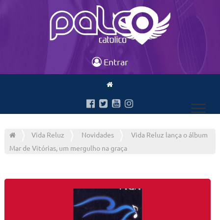
Entrar
Vida Reluz
Novidades
Vida Reluz lança o álbum
Mar de Vitórias, um mergulho na graça