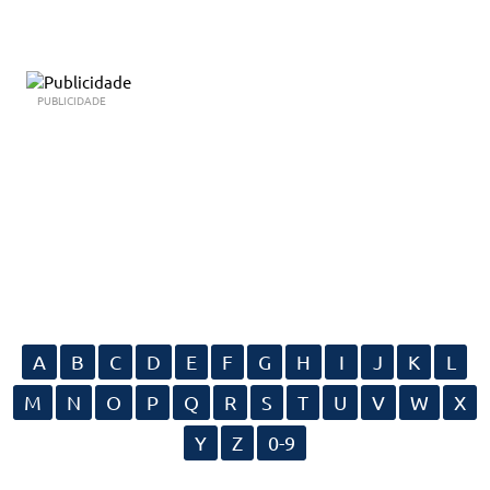
PUBLICIDADE
A
B
C
D
E
F
G
H
I
J
K
L
M
N
O
P
Q
R
S
T
U
V
W
X
Y
Z
0-9