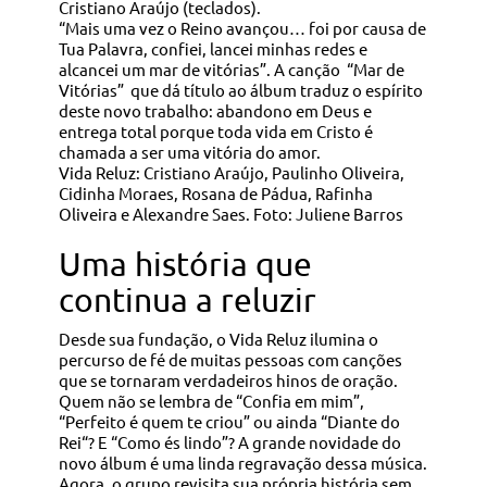
Cristiano Araújo (teclados).
“Mais uma vez o Reino avançou… foi por causa de
Tua Palavra, confiei, lancei minhas redes e
alcancei um mar de vitórias”. A canção “Mar de
Vitórias” que dá título ao álbum traduz o espírito
deste novo trabalho: abandono em Deus e
entrega total porque toda vida em Cristo é
chamada a ser uma vitória do amor.
Vida Reluz: Cristiano Araújo, Paulinho Oliveira,
Cidinha Moraes, Rosana de Pádua, Rafinha
Oliveira e Alexandre Saes. Foto: Juliene Barros
Uma história que
continua a reluzir
Desde sua fundação, o Vida Reluz ilumina o
percurso de fé de muitas pessoas com canções
que se tornaram verdadeiros hinos de oração.
Quem não se lembra de “Confia em mim”,
“Perfeito é quem te criou” ou ainda “Diante do
Rei“? E “Como és lindo”? A grande novidade do
novo álbum é uma linda regravação dessa música.
Agora, o grupo revisita sua própria história sem