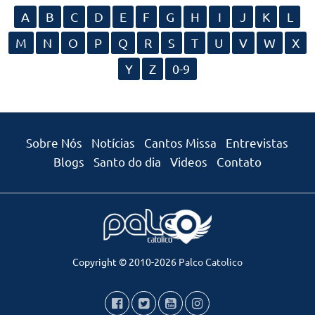
A
B
C
D
E
F
G
H
I
J
K
L
M
N
O
P
Q
R
S
T
U
V
W
X
Y
Z
0-9
Sobre Nós
Notícias
Cantos Missa
Entrevistas
Blogs
Santo do dia
Videos
Contato
Copyright © 2010-2026
Palco Catolico