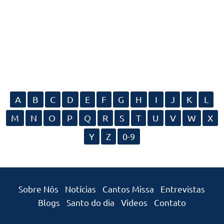
A
B
C
D
E
F
G
H
I
J
K
L
M
N
O
P
Q
R
S
T
U
V
W
X
Y
Z
0-9
Sobre Nós
Notícias
Cantos Missa
Entrevistas
Blogs
Santo do dia
Videos
Contato