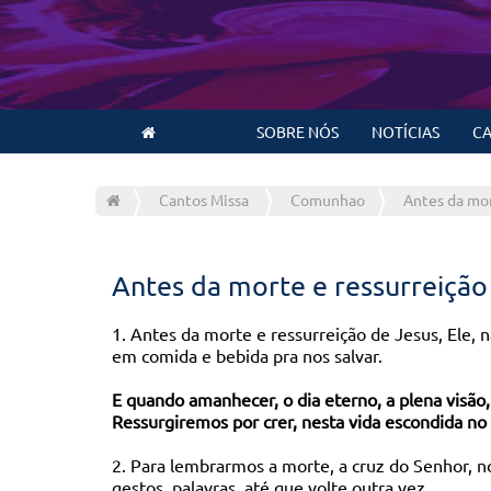
SOBRE NÓS
NOTÍCIAS
CA
Cantos Missa
Comunhao
Antes da mor
Antes da morte e ressurreição
1. Antes da morte e ressurreição de Jesus, Ele, n
em comida e bebida pra nos salvar.
E quando amanhecer, o dia eterno, a plena visão,
Ressurgiremos por crer, nesta vida escondida no
2. Para lembrarmos a morte, a cruz do Senhor, n
gestos, palavras, até que volte outra vez.