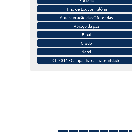
Entrada
Hino de Louvor -
Glória
Apresentação das
Oferendas
Abraço da paz
Final
Credo
Natal
CF 2016 -
Campanha da Fraternidade