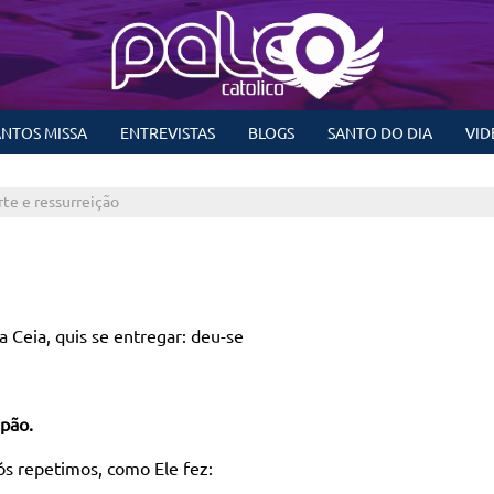
NTOS MISSA
ENTREVISTAS
BLOGS
SANTO DO DIA
VID
te e ressurreição
a Ceia, quis se entregar: deu-se
 pão.
ós repetimos, como Ele fez: