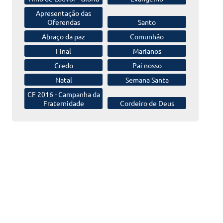
Apresentação das
Oferendas
Santo
Abraço da paz
Comunhão
Final
Marianos
Credo
Pai nosso
Natal
Semana Santa
CF 2016 -
Campanha da
Fraternidade
Cordeiro de Deus