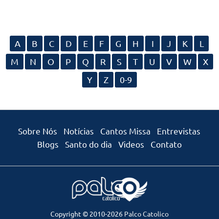
A
B
C
D
E
F
G
H
I
J
K
L
M
N
O
P
Q
R
S
T
U
V
W
X
Y
Z
0-9
Sobre Nós
Notícias
Cantos Missa
Entrevistas
Blogs
Santo do dia
Videos
Contato
Copyright © 2010-2026
Palco Catolico