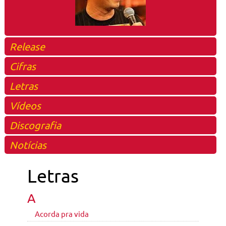
Release
Cifras
Letras
Vídeos
Discografia
Notícias
Letras
A
Acorda pra vida